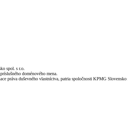
 spol. s r.o.
m príslušného doménového mena.
siace práva duševného vlastníctva, patria spoločnosti KPMG Slovensko s