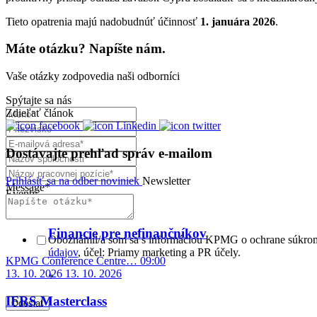
Tieto opatrenia majú nadobudnúť účinnosť
1. januára 2026
.
Máte otázku? Napíšte nám.
Vaše otázky zodpovedia naši odborníci
Spýtajte sa nás
Zdieľať článok
Dostávajte prehľad správ e-mailom
Prihlásiť sa na odber noviniek
Newsletter
Message
*
Eventy
8. 9. 2026
8. 9.
2026
Financie pre nefinančníkov
Oboznámil/a som sa s informáciou KPMG o ochrane súkromi
údajov
, účel: Priamy marketing a PR účely.
KPMG Conference Centre…
09:00
13. 10. 2026
13. 10.
2026
*
IFRS Masterclass