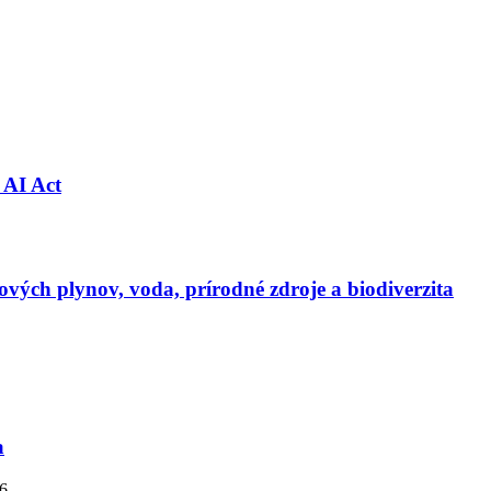
 AI Act
vých plynov, voda, prírodné zdroje a biodiverzita
a
26