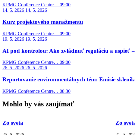
KPMG Conference Centre…
09:00
14. 5. 2026
14. 5.
2026
Kurz projektového manažmentu
KPMG Conference Centre…
09:00
19. 5. 2026
19. 5.
2026
AI pod kontrolou: Ako zvládnuť reguláciu a uspieť –
KPMG Conference Centre…
09:00
26. 5. 2026
26. 5.
2026
Reportovanie environmentálnych tém: Emisie skleníko
KPMG Conference Centre…
08.30
Mohlo by vás zaujímať
Zo sveta
Zo svet
25. 6. 2026
21. 5. 20