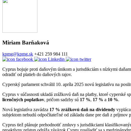
Miriam Barňaková
kpmg@kpmg.sk
+421 259 984 111
Cyprus bojuje proti daňovým únikom a jurisdikciám s nízkymi daňami.
odradiť od platieb do daňových rajov.
Cyperský parlament schválil 10. apríla 2025 novú legislatívu na posi
Cyprus v súčasnosti ukladá zrážkovú daň na platby, ktoré cyperské s
licenčných poplatkov
, pričom sadzby sú
17 %
,
17 %
a
10 %
.
Nová legislatíva zavádza
17 % zrážkovú daň na dividendy
vyplácan
subjektom nebudú odpočítateľné od základu dane pre daň z príjmov p
Cyprus tiež plánuje prehodnotiť zmluvy s jurisdikciami klasifikovan
proaktívny prístup odráža záväzok Cypru zosúladiť sa s medzináro