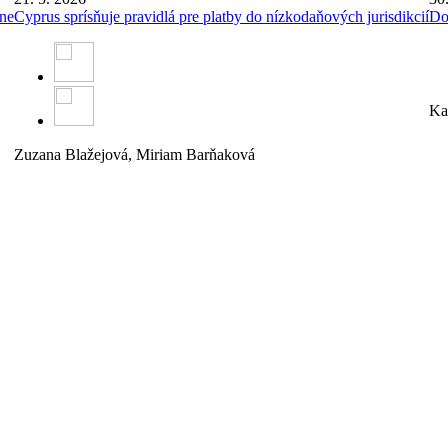
rne
Cyprus sprísňuje pravidlá pre platby do nízkodaňových jurisdikcií
Do
Ka
Zuzana Blažejová,
Miriam Barňaková