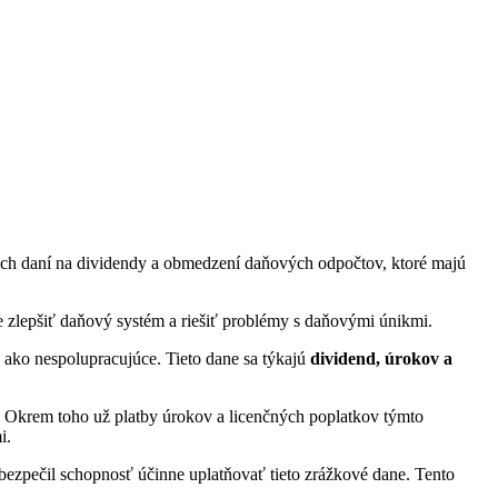
ových daní na dividendy a obmedzení daňových odpočtov, ktoré majú
je zlepšiť daňový systém a riešiť problémy s daňovými únikmi.
Ú ako nespolupracujúce. Tieto dane sa týkajú
dividend, úrokov a
 Okrem toho už platby úrokov a licenčných poplatkov týmto
i.
abezpečil schopnosť účinne uplatňovať tieto zrážkové dane. Tento