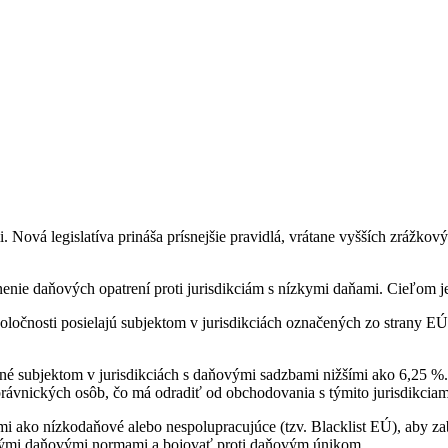
 Nová legislatíva prináša prísnejšie pravidlá, vrátane vyšších zrážk
lnenie daňových opatrení proti jurisdikciám s nízkymi daňami. Cieľom 
poločnosti posielajú subjektom v jurisdikciách označených zo strany E
é subjektom v jurisdikciách s daňovými sadzbami nižšími ako 6,25 %.
rávnických osôb, čo má odradiť od obchodovania s týmito jurisdikciam
ými ako nízkodaňové alebo nespolupracujúce (tzv. Blacklist EÚ), aby z
dnými daňovými normami a bojovať proti daňovým únikom.