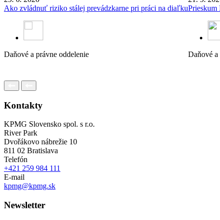
Ako zvládnuť riziko stálej prevádzkarne pri práci na diaľku
Prieskum 
Daňové a právne oddelenie
Daňové a 
Kontakty
KPMG Slovensko spol. s r.o.
River Park
Dvořákovo nábrežie 10
811 02 Bratislava
Telefón
+421 259 984 111
E-mail
kpmg@kpmg.sk
Newsletter