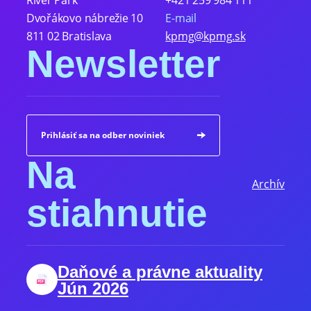
River Park
+421 259 984 111
Dvořákovo nábrežie 10
E-mail
811 02 Bratislava
kpmg@kpmg.sk
Newsletter
Prihlásiť sa na odber noviniek
Na
Archív
stiahnutie
Daňové a právne aktuality
Jún 2026