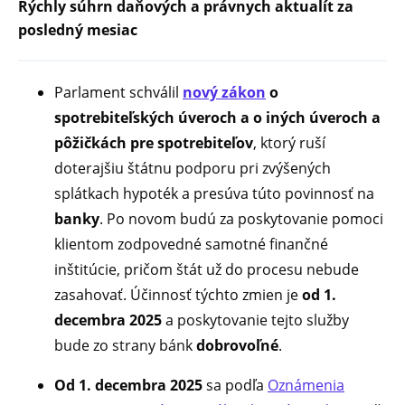
Rýchly súhrn daňových a právnych aktualít za
posledný mesiac
Parlament schválil
nový zákon
o
spotrebiteľských úveroch a o iných úveroch a
pôžičkách pre spotrebiteľov
, ktorý ruší
doterajšiu štátnu podporu pri zvýšených
splátkach hypoték a presúva túto povinnosť na
banky
. Po novom budú za poskytovanie pomoci
klientom zodpovedné samotné finančné
inštitúcie, pričom štát už do procesu nebude
zasahovať. Účinnosť týchto zmien je
od 1.
decembra 2025
a poskytovanie tejto služby
bude zo strany bánk
dobrovoľné
.
Od 1. decembra 2025
sa podľa
Oznámenia