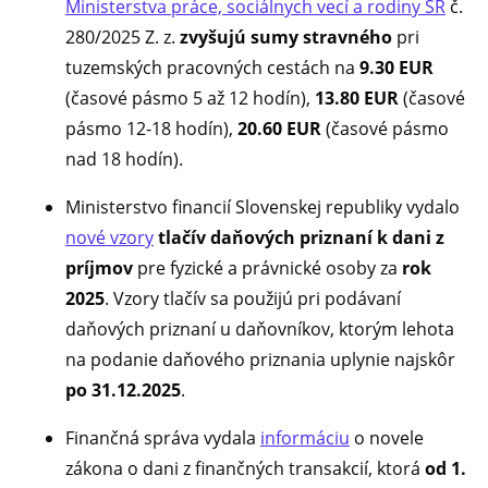
Ministerstva práce, sociálnych vecí a rodiny SR
č.
280/2025 Z. z.
zvyšujú sumy stravného
pri
tuzemských pracovných cestách na
9.30 EUR
(časové pásmo 5 až 12 hodín),
13.80 EUR
(časové
pásmo 12-18 hodín),
20.60 EUR
(časové pásmo
nad 18 hodín).
Ministerstvo financií Slovenskej republiky vydalo
nové vzory
tlačív daňových priznaní k dani z
príjmov
pre fyzické a právnické osoby za
rok
2025
. Vzory tlačív sa použijú pri podávaní
daňových priznaní u daňovníkov, ktorým lehota
na podanie daňového priznania uplynie najskôr
po 31.12.2025
.
Finančná správa vydala
informáciu
o novele
zákona o dani z finančných transakcií, ktorá
od 1.