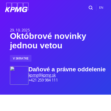
EN
29. 10. 2025
Októbrové novinky
jednou vetou
V SKRATKE
Daňové a právne oddelenie
kpmg@kpmg.sk
+421 259 984 111