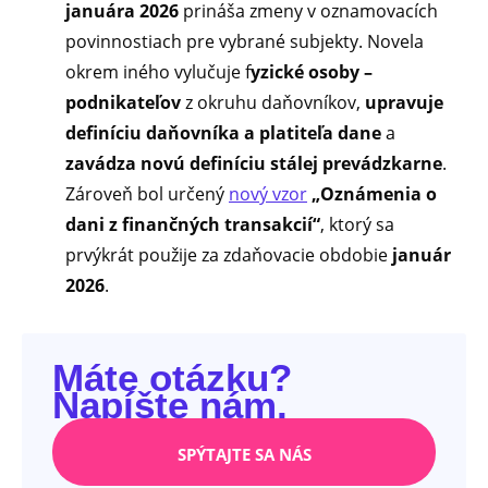
januára 2026
prináša zmeny v oznamovacích
povinnostiach pre vybrané subjekty. Novela
okrem iného vylučuje f
yzické osoby –
podnikateľov
z okruhu daňovníkov,
upravuje
definíciu daňovníka a platiteľa dane
a
zavádza novú definíciu stálej prevádzkarne
.
Zároveň bol určený
nový vzor
„Oznámenia o
dani z finančných transakcií“
, ktorý sa
prvýkrát použije za zdaňovacie obdobie
január
2026
.
Máte otázku?
Napíšte nám.
SPÝTAJTE SA NÁS